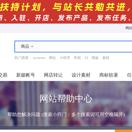
网
商品
热门搜索：
eyoucms
网站
小程序
帝国
AI
模板
素材
交易
新媒帐号
网店转让
设计素材
商标软著
任
网站帮助中心
帮助您解决问题 (搜索小窍门：多个搜索词可用空格隔开)