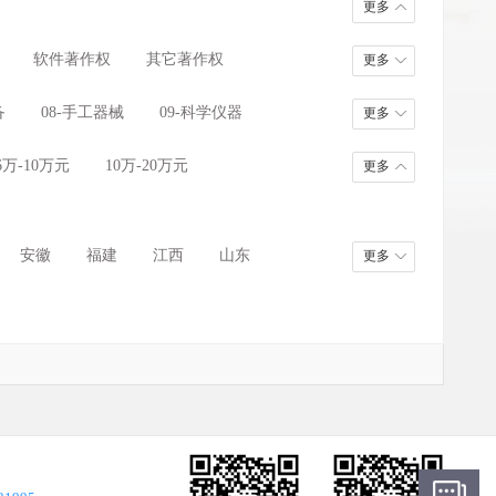
更多
软件著作权
其它著作权
更多
备
08-手工器械
09-科学仪器
更多
17-橡胶制品
18-皮革箱包
6万-10万元
10万-20万元
更多
26-花边配饰
27-地毯席垫
告贸易
36-金融物管
37-建筑修理
安徽
福建
江西
山东
更多
45-法律
甘肃
青海
宁夏
新疆
台湾