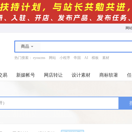
网
商品
热门搜索：
eyoucms
网站
小程序
帝国
AI
模板
素材
交易
新媒帐号
网店转让
设计素材
商标软著
任