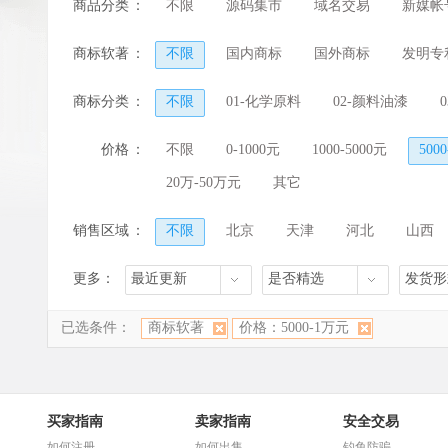
商品分类
：
不限
源码集市
域名交易
新媒帐
商标软著
：
不限
国内商标
国外商标
发明专
商标分类
：
不限
01-化学原料
02-颜料油漆
10-医疗器械
11-家用电器
12-运输工
价格
：
不限
0-1000元
1000-5000元
500
19-建筑材料
20-家具
21-厨房洁具
20万-50万元
其它
28-体育玩具
29-食品
30-小食配料
销售区域
：
不限
北京
天津
河北
山西
38-通讯传媒
39-运输旅行
40-材料处
河南
湖北
湖南
广东
广西
更多：
最近更新
是否精选
发货形
香港
澳门
已选条件：
商标软著
价格：5000-1万元
买家指南
卖家指南
安全交易
如何注册
如何出售
钓鱼防骗