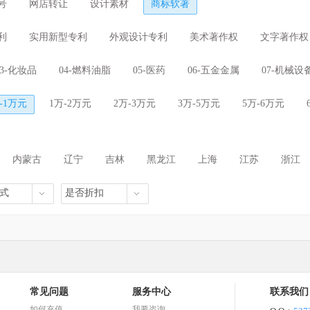
号
网店转让
设计素材
商标软著
利
实用新型专利
外观设计专利
美术著作权
文字著作权
03-化妆品
04-燃料油脂
05-医药
06-五金金属
07-机械设
具
13-军火烟火
14-珠宝钟表
15-乐器
16-办公工具
0-1万元
1万-2万元
2万-3万元
3万-5万元
5万-6万元
22-绳网袋篷
23-纺织纱线
24-布料床单
25-服装鞋帽
31-水果花木
32-啤酒饮料
33-酒
34-烟草烟具
35-广
内蒙古
辽宁
吉林
黑龙江
上海
江苏
浙江
理
41-教育娱乐
42-技术服务
43-餐饮酒店
44-医疗园艺
海南
重庆
四川
贵州
云南
西藏
陕西
式
是否折扣
常见问题
服务中心
联系我们
如何充值
我要咨询