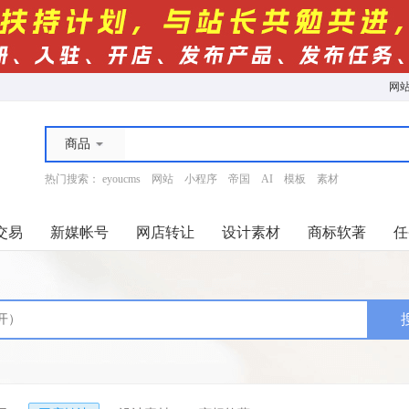
网
商品
热门搜索：
eyoucms
网站
小程序
帝国
AI
模板
素材
交易
新媒帐号
网店转让
设计素材
商标软著
任