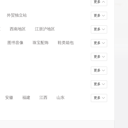
更多
外贸独立站
更多
区
西南地区
江浙沪地区
更多
图书音像
珠宝配饰
鞋类箱包
更多
更多
更多
更多
安徽
福建
江西
山东
更多
甘肃
青海
宁夏
新疆
台湾