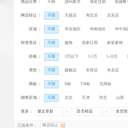
商品分类
：
不限
源码集市
域名交易
新媒帐
网店转让
：
不限
天猫店
淘宝店
京东店
区域
：
不限
华东地区
华南地区
华中地
港澳台地区
国外地区
经营类目
：
不限
服饰
居家日用
家装家饰
家用电器
话费通讯
服务大类
价格
：
不限
3万以下
3-5万
5-10万
类型
：
不限
旗舰店
专营店
专卖店
商标
：
不限
R标
TM标
无商标
销售区域
：
不限
北京
天津
河北
山西
河南
湖北
湖南
广东
广西
更多：
最近更新
是否精选
发货形
香港
澳门
已选条件：
网店转让