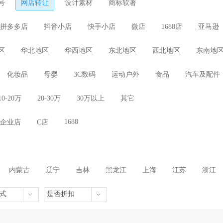
号
网店转让
设计素材
商标软著
拼多多店
抖音小店
快手小店
微店
1688店
亚马逊
区
华北地区
华西地区
东北地区
西北地区
东南地
化妆品
母婴
3C数码
运动户外
食品
汽车及配件
10-20万
20-30万
30万以上
其它
1688
企业店
C店
内蒙古
辽宁
吉林
黑龙江
上海
江苏
浙江
海南
重庆
四川
贵州
云南
西藏
陕西
式
是否折扣