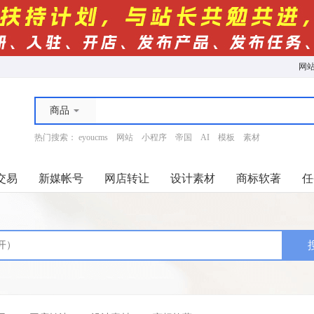
网
商品
热门搜索：
eyoucms
网站
小程序
帝国
AI
模板
素材
交易
新媒帐号
网店转让
设计素材
商标软著
任