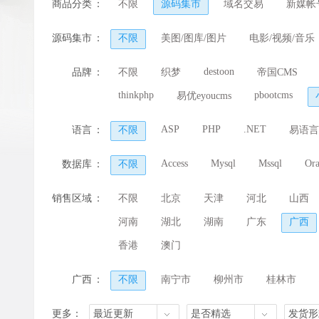
商品分类
：
不限
源码集市
域名交易
新媒帐
源码集市
：
不限
美图/图库/图片
电影/视频/音乐
门户/新闻/资讯
二手/黄页/分类
软件
destoon
品牌
：
不限
织梦
帝国CMS
行业/办公/系统
体育/运动/赛事
汽车
thinkphp
pbootcms
易优eyoucms
AI/人工智能/智能体
ASP
PHP
.NET
语言
：
不限
易语言
Access
Mysql
Mssql
Ora
数据库
：
不限
销售区域
：
不限
北京
天津
河北
山西
河南
湖北
湖南
广东
广西
香港
澳门
广西
：
不限
南宁市
柳州市
桂林市
来宾市
崇左市
其他城市
更多：
最近更新
是否精选
发货形