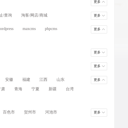
更多
址/查询
淘客/网店/商城
更多
财经/股票/金融
企业/公司/政府
ordpress
maxcms
phpcms
更多
五金/设备/制造
商城/电商/小程序
更多
更多
安徽
福建
江西
山东
更多
甘肃
青海
宁夏
新疆
台湾
百色市
贺州市
河池市
更多