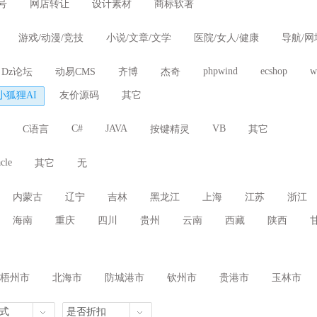
号
网店转让
设计素材
商标软著
游戏/动漫/竞技
小说/文章/文学
医院/女人/健康
导航/网
/下载/电脑
旅游/餐饮/票务
房产/商铺/装修
学校/教育/人才
phpwind
ecshop
w
Dz论坛
动易CMS
齐博
杰奇
/二手/车行
博客/个人/blog
Wap/微信/App
搜索/推广/营销
小狐狸AI
友价源码
其它
C#
JAVA
VB
C语言
按键精灵
其它
cle
其它
无
内蒙古
辽宁
吉林
黑龙江
上海
江苏
浙江
海南
重庆
四川
贵州
云南
西藏
陕西
梧州市
北海市
防城港市
钦州市
贵港市
玉林市
式
是否折扣