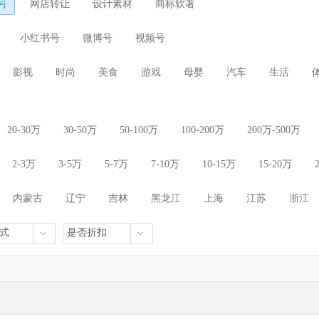
号
网店转让
设计素材
商标软著
小红书号
微博号
视频号
影视
时尚
美食
游戏
母婴
汽车
生活
20-30万
30-50万
50-100万
100-200万
200万-500万
2-3万
3-5万
5-7万
7-10万
10-15万
15-20万
内蒙古
辽宁
吉林
黑龙江
上海
江苏
浙江
海南
重庆
四川
贵州
云南
西藏
陕西
式
是否折扣