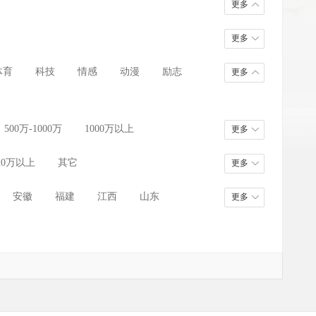
更多
更多
体育
科技
情感
动漫
励志
更多
500万-1000万
1000万以上
更多
20万以上
其它
更多
安徽
福建
江西
山东
更多
甘肃
青海
宁夏
新疆
台湾