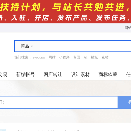
网
商品
热门搜索：
eyoucms
网站
小程序
帝国
AI
模板
素材
交易
新媒帐号
网店转让
设计素材
商标软著
任