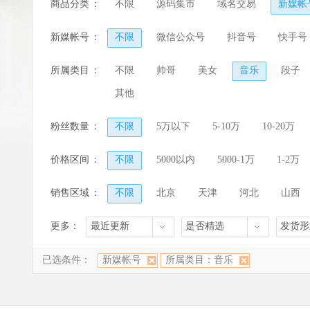
商品分类
：
不限
源码集市
域名交易
新媒帐
新媒帐号
：
不限
微信公众号
抖音号
快手号
所属类目
：
不限
帅哥
美女
音乐
段子
其他
粉丝数量
：
不限
5万以下
5-10万
10-20万
价格区间
：
不限
5000以内
5000-1万
1-2万
销售区域
：
不限
北京
天津
河北
山西
河南
湖北
湖南
广东
广西
更多：
最近更新
是否精选
发货形
香港
澳门
已选条件：
新媒帐号
所属类目：音乐