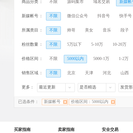
商品分类
：
不限
源码集市
域名交易
新媒帐
新媒帐号
：
不限
微信公众号
抖音号
快手号
所属类目
：
不限
帅哥
美女
音乐
段子
其他
粉丝数量
：
不限
5万以下
5-10万
10-20万
价格区间
：
不限
5000以内
5000-1万
1-2万
销售区域
：
不限
北京
天津
河北
山西
河南
湖北
湖南
广东
广西
更多：
最近更新
是否精选
发货形
香港
澳门
已选条件：
新媒帐号
价格区间：5000以内
买家指南
卖家指南
安全交易