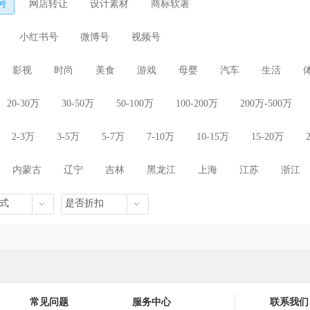
号
网店转让
设计素材
商标软著
小红书号
微博号
视频号
影视
时尚
美食
游戏
母婴
汽车
生活
20-30万
30-50万
50-100万
100-200万
200万-500万
2-3万
3-5万
5-7万
7-10万
10-15万
15-20万
内蒙古
辽宁
吉林
黑龙江
上海
江苏
浙江
海南
重庆
四川
贵州
云南
西藏
陕西
式
是否折扣
常见问题
服务中心
联系我们