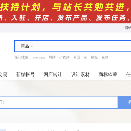
网
商品
热门搜索：
eyoucms
网站
小程序
帝国
AI
模板
素材
交易
新媒帐号
网店转让
设计素材
商标软著
任